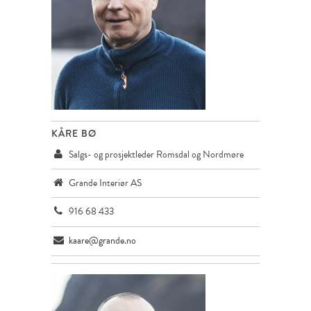
KÅRE BØ
Salgs- og prosjektleder Romsdal og Nordmøre
Grande Interiør AS
916 68 433
kaare@grande.no