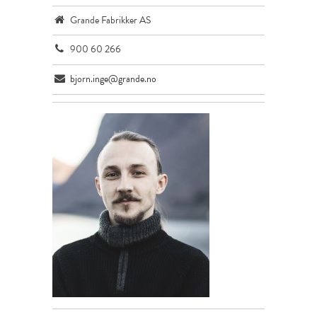
Grande Fabrikker AS
900 60 266
bjorn.inge@grande.no