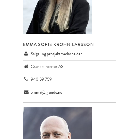
EMMA SOFIE KROHN LARSSON
Salgs- og prosjektmedarbeider
Grande Interiør AS
940 59 759
emma@grande.no