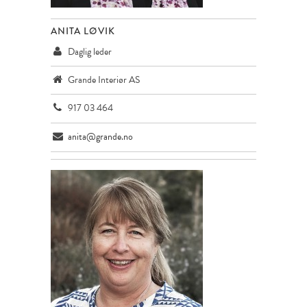
ANITA LØVIK
Daglig leder
Grande Interiør AS
917 03 464
anita@grande.no