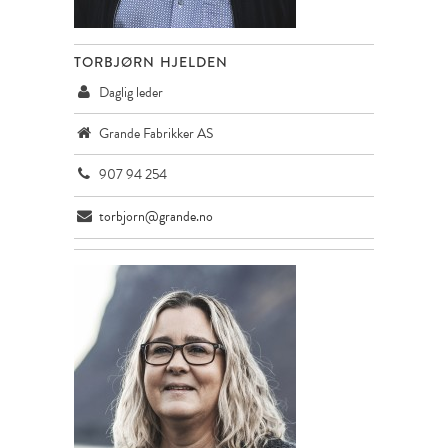
TORBJØRN HJELDEN
Daglig leder
Grande Fabrikker AS
907 94 254
torbjorn@grande.no