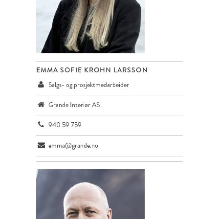
EMMA SOFIE KROHN LARSSON
Salgs- og prosjektmedarbeider
Grande Interiør AS
940 59 759
emma@grande.no