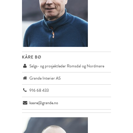
KÅRE BØ
Salgs- og prosjektleder Romsdal og Nordmøre
Grande Interiør AS
916 68 433
kaare@grande.no