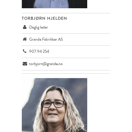
TORBJØRN HJELDEN
Daglig leder
Grande Fabrikker AS
907 94 254
torbjorn@grande.no