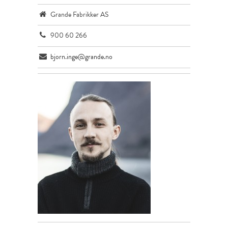
Grande Fabrikker AS
900 60 266
bjorn.inge@grande.no