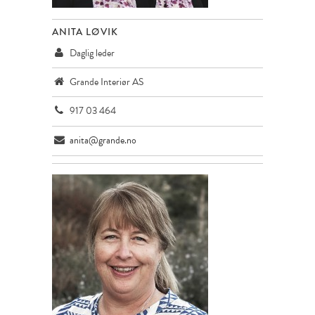
ANITA LØVIK
Daglig leder
Grande Interiør AS
917 03 464
anita@grande.no