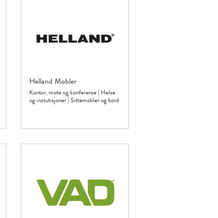
Helland Møbler
Kontor, møte og konferanse
|
Helse
og instutisjoner
|
Sittemøbler og bord