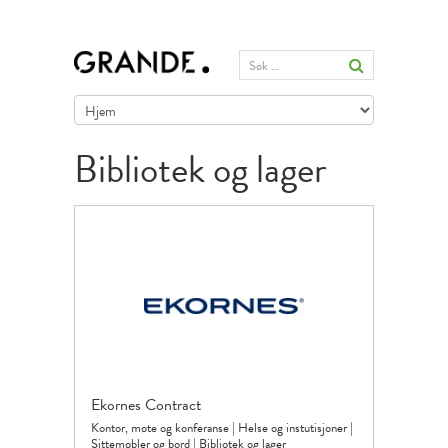
Bibliotek og lager
Ekornes Contract
Kontor, møte og konferanse
|
Helse og instutisjoner
|
Sittemøbler og bord
|
Bibliotek og lager