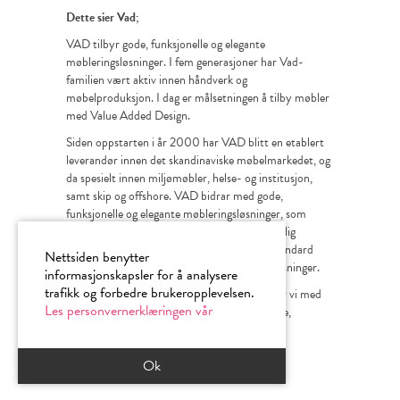
Dette sier Vad;
VAD tilbyr gode, funksjonelle og elegante
møbleringsløsninger. I fem generasjoner har Vad-
familien vært aktiv innen håndverk og
møbelproduksjon. I dag er målsetningen å tilby møbler
med Value Added Design.
Siden oppstarten i år 2000 har VAD blitt en etablert
leverandør innen det skandinaviske møbelmarkedet, og
da spesielt innen miljømøbler, helse- og institusjon,
samt skip og offshore. VAD bidrar med gode,
funksjonelle og elegante møbleringsløsninger, som
omfatter forskjellige sitteløsninger med naturlig
tilhørende produkter. I tillegg til å tilby en standard
Nettsiden benytter
kolleksjon, lager bedriften spesialtilpassede løsninger.
informasjonskapsler for å analysere
trafikk og forbedre brukeropplevelsen.
Med base i Stordal på Sunnmøre samarbeider vi med
Les personvernerklæringen vår
flere uavhengige designer for å hente frem nye,
innovative og funksjonelle løsninger.
Ok