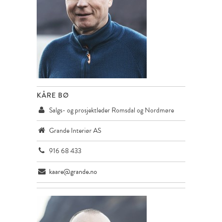
KÅRE BØ
Salgs- og prosjektleder Romsdal og Nordmøre
Grande Interiør AS
916 68 433
kaare@grande.no