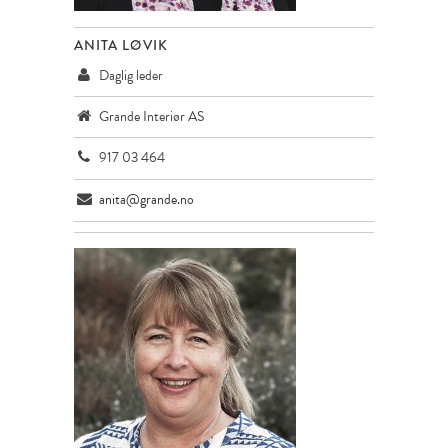
ANITA LØVIK
Daglig leder
Grande Interiør AS
917 03 464
anita@grande.no