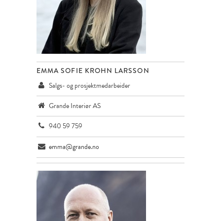
EMMA SOFIE KROHN LARSSON
Salgs- og prosjektmedarbeider
Grande Interiør AS
940 59 759
emma@grande.no