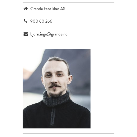
Grande Fabrikker AS
900 60 266
bjorn.inge@grande.no