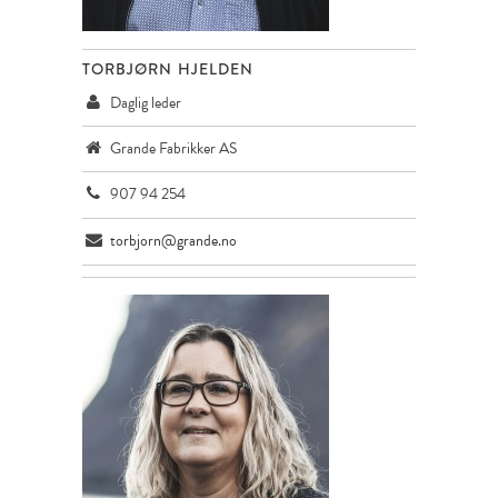
TORBJØRN HJELDEN
Daglig leder
Grande Fabrikker AS
907 94 254
torbjorn@grande.no